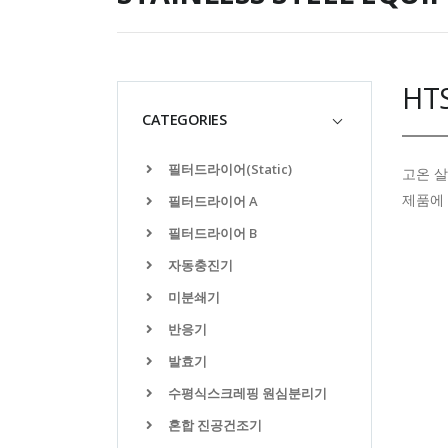
HT
CATEGORIES
필터드라이어(Static)
고온 살균
제품에 
필터드라이어 A
필터드라이어 B
자동충진기
미분쇄기
반응기
발효기
수평식스크레핑 원심분리기
혼합 진공건조기