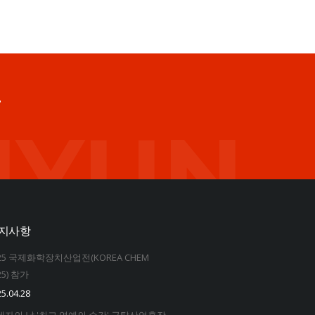
T
HYUN
지사항
25 국제화학장치산업전(KOREA CHEM
25) 참가
5.04.28
세자의 날 '최고 영예의 순간' 금탑산업훈장