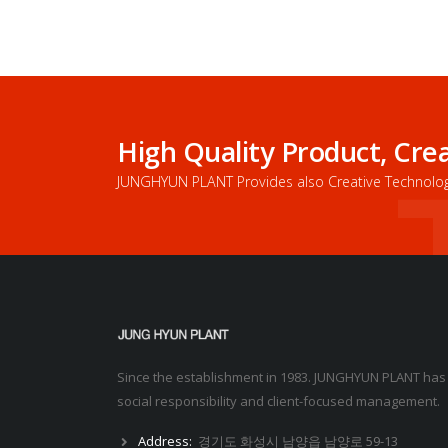
High Quality Product, C
JUNGHYUN PLANT Provides also Creative Technology 
Since the establishment in 1983. JUNGHYUN PLANT has a
social responsibility and client-focused management.
Address:
경기도 화성시 남양읍 남양로 59-13