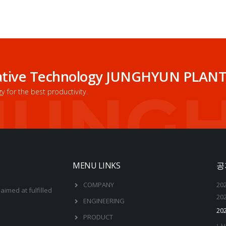
reative Technology JUNGHYUN PLAN
JUNG
for the best productivity.
MENU LINKS
공
COMPANY
20
imed at fulfilled
20
ENGINEERING
202
PRODUCT
납